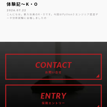
体験記～K・O
2026.07.22
こんにちは。新入社員のK・Oです。今回はPython3 エンジニア認定デ
ータ分析試験に合格しましたの…
CONTACT
お問い合せ
ENTRY
採用エントリー