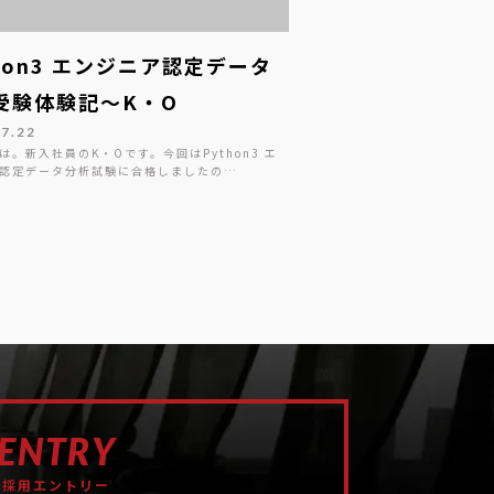
thon3 エンジニア認定データ
受験体験記～K・O
07.22
は。新入社員のK・Oです。今回はPython3 エ
認定データ分析試験に合格しましたの…
ENTRY
採用エントリー