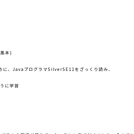
：黒本
)
めに、
Java
プログラマ
SilverSE11
をざっくり読み、
うに学習