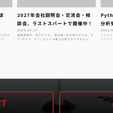
ま
2027年会社説明会・交流会・相
Py
談会、ラストスパートで開催中！
分析
2026.07.27
2026.
災された
福岡事業所 井戸川です。 毎日暑い日が続きますね。ま
こんにち
がど…
だ7月です。もうしばらくは暑さ対策が欠かせません…
ンジニア
CT