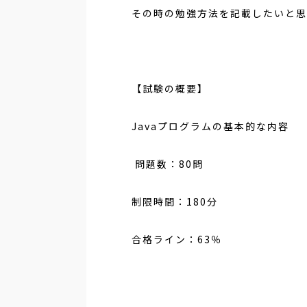
その時の勉強方法を記載したいと思
【試験の概要】
Java
プログラムの基本的な内容
問題数：
80
問
制限時間：
180
分
合格ライン：
63
％