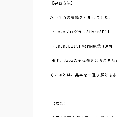
【学習方法】
以下２点の書籍を利用しました。
・
Java
プログラマ
SilverSE11
・
JavaSE11Silver
問題集
(
通称
まず、
Java
の全体像をとらえるた
そのあとは、黒本を一通り解けるよ
【感想】