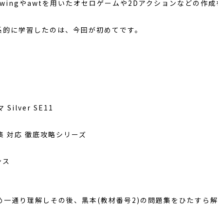
swingやawtを用いたオセロゲームや2Dアクションなどの作
体系的に学習したのは、今回が初めてです。
ilver SE11
r問題集 対応 徹底攻略シリーズ
ンス
含め一通り理解しその後、黒本(教材番号2)の問題集をひたすら