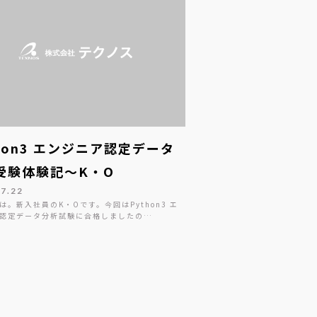
thon3 エンジニア認定データ
受験体験記～K・O
07.22
は。新入社員のK・Oです。今回はPython3 エ
認定データ分析試験に合格しましたの…