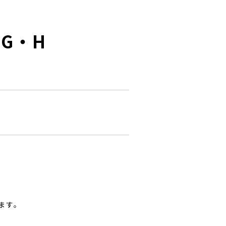
～G・H
ます。