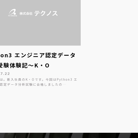
thon3 エンジニア認定データ
受験体験記～K・O
07.22
は。新入社員のK・Oです。今回はPython3 エ
認定データ分析試験に合格しましたの…