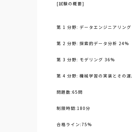
[試験の概要
]
第
1
分野
:
データエンジニアリング
第
2
分野
:
探索的データ分析
24%
第
3
分野
:
モデリング
36%
第
4
分野
:
機械学習の実装とその運
問題数
:65
問
制限時間
:180
分
合格ライン
:75%