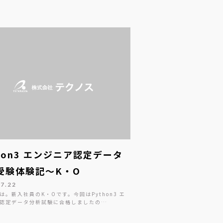
thon3 エンジニア認定データ
受験体験記～K・O
07.22
は。新入社員のK・Oです。今回はPython3 エ
認定データ分析試験に合格しましたの…