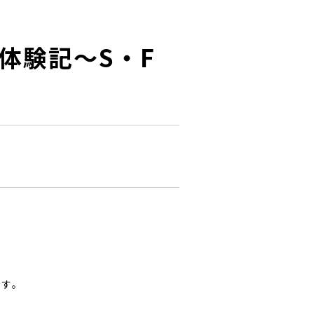
y受験体験記～S・F
ます。