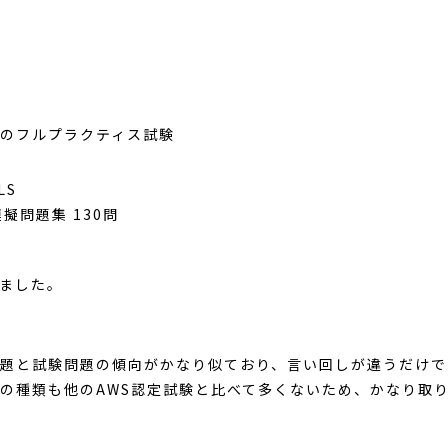
のフルプラクティス試験
LS
模擬問題集
130
問
ました。
題と試験問題の傾向がかなり似ており、言い回しが違うだけで
の種類も他の
AWS
認定試験と比べて多くないため、かなり取