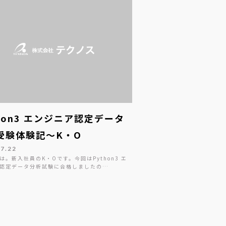
thon3 エンジニア認定データ
受験体験記～K・O
07.22
は。新入社員のK・Oです。今回はPython3 エ
認定データ分析試験に合格しましたの…