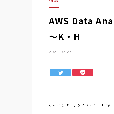
AWS Data An
～K・H
2021.07.27
こんにちは．テクノスのK・Hです