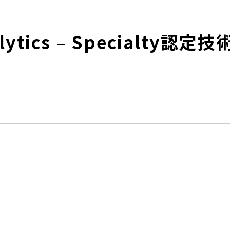
alytics – Specialty
．