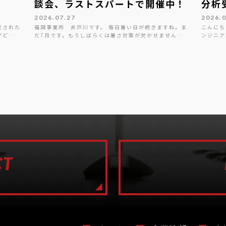
談会、ラストスパートで開催中！
分析
2026.07.27
2026.
災された
福岡事業所 井戸川です。 毎日暑い日が続きますね。ま
こんにち
がど…
だ7月です。もうしばらくは暑さ対策が欠かせません…
ンジニア
CT