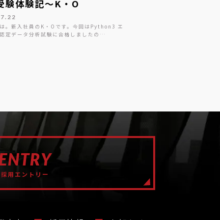
受験体験記～K・O
07.22
は。新入社員のK・Oです。今回はPython3 エ
認定データ分析試験に合格しましたの…
ENTRY
採用エントリー